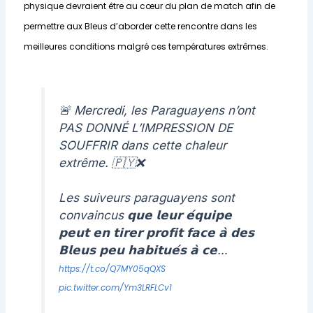
physique devraient être au cœur du plan de match afin de
permettre aux Bleus d’aborder cette rencontre dans les
meilleures conditions malgré ces températures extrêmes.
🚨 Mercredi, les Paraguayens n’ont
PAS DONNÉ L’IMPRESSION DE
SOUFFRIR dans cette chaleur
extrême. 🇵🇾❌
Les suiveurs paraguayens sont
convaincus 𝗾𝘂𝗲 𝗹𝗲𝘂𝗿 𝗲́𝗾𝘂𝗶𝗽𝗲
𝗽𝗲𝘂𝘁 𝗲𝗻 𝘁𝗶𝗿𝗲𝗿 𝗽𝗿𝗼𝗳𝗶𝘁 𝗳𝗮𝗰𝗲 𝗮̀ 𝗱𝗲𝘀
𝗕𝗹𝗲𝘂𝘀 𝗽𝗲𝘂 𝗵𝗮𝗯𝗶𝘁𝘂𝗲́𝘀 𝗮̀ 𝗰𝗲…
https://t.co/Q7MY05qQXS
pic.twitter.com/Ym3LRFLCv1