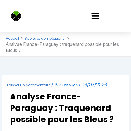
Aller
au
contenu
APPRENDRE LES PARIS SPORTIFS
Accueil
Sports et compétitions
Analyse France–Paraguay : traquenard possible pour les
Bleus ?
/ Par
/
03/07/2026
Laisser un commentaire
Dafouge
Analyse France-
Paraguay : Traquenard
possible pour les Bleus ?