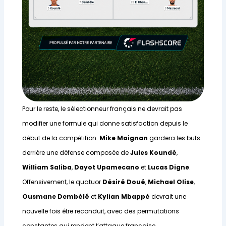
Pour le reste, le sélectionneur français ne devrait pas
modifier une formule qui donne satisfaction depuis le
début de la compétition.
Mike Maignan
gardera les buts
derrière une défense composée de
Jules Koundé
,
William Saliba
,
Dayot Upamecano
et
Lucas Digne
.
Offensivement, le quatuor
Désiré Doué
,
Michael Olise
,
Ousmane Dembélé
et
Kylian Mbappé
devrait une
nouvelle fois être reconduit, avec des permutations
constantes qui rendent l’attaque française