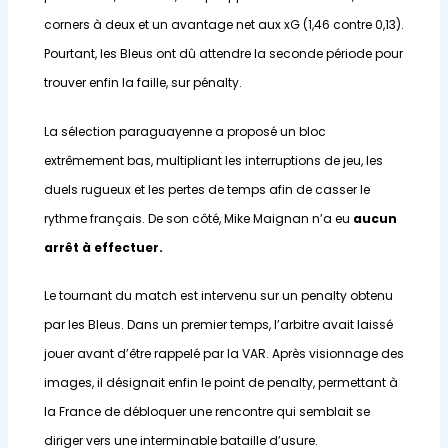
corners à deux et un avantage net aux xG (1,46 contre 0,13).
Pourtant, les Bleus ont dû attendre la seconde période pour
trouver enfin la faille, sur pénalty.
La sélection paraguayenne a proposé un bloc
extrêmement bas, multipliant les interruptions de jeu, les
duels rugueux et les pertes de temps afin de casser le
rythme français. De son côté, Mike Maignan n’a eu
aucun
arrêt à effectuer.
Le tournant du match est intervenu sur un penalty obtenu
par les Bleus. Dans un premier temps, l’arbitre avait laissé
jouer avant d’être rappelé par la VAR. Après visionnage des
images, il désignait enfin le point de penalty, permettant à
la France de débloquer une rencontre qui semblait se
diriger vers une interminable bataille d’usure.