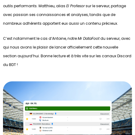
outils performants. Matthieu, alias
El Profesor
sur le serveur, partage
avec passion ses connaissances et analyses, tandis que de
nombreux adhérents apportent eux aussi un contenu précieux.
C’est notamment le cas d’Antoine, notre
Mr DataFoot
du serveur, avec
qui nous avons le plaisir de lancer officiellement cette nouvelle
section aujourd’hui. Bonne lecture et à très vite sur les canaux Discord
du BDT !