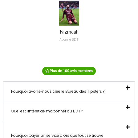
Nizmaah
Abonné BDT
Plus de 100 avis membres
Pourquoi avons-nous créé le Bureau des Tipsters ?
Quel est l'intérêt de m'abonner au BDT ?
Pourquoi payer un service alors que tout se trouve