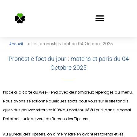
Aller
au
contenu
APPRENDRE LES PARIS SPORTIFS
Les pronostics foot du 04 Octobre 2025
Accueil
Pronostic foot du jour : matchs et paris du 04
Octobre 2025
Place à la carte du week-end avec de nombreux repérages au menu.
Nous avons sélectionné quelques spots pour vous sur le site tandis
que vous pouvez retrouver 100% du contenu lié à l’outil dans le canal
Datafoot sur le serveur du Bureau des Tipsters.
Au Bureau des Tipsters, on aime mettre en avant les talents et les