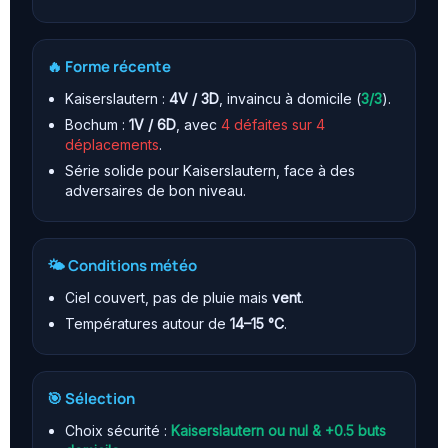
🔥 Forme récente
Kaiserslautern :
4V / 3D
, invaincu à domicile (
3/3
).
Bochum :
1V / 6D
, avec
4 défaites sur 4
déplacements
.
Série solide pour Kaiserslautern, face à des
adversaires de bon niveau.
🌤 Conditions météo
Ciel couvert, pas de pluie mais
vent
.
Températures autour de
14–15 °C
.
🎯 Sélection
Choix sécurité :
Kaiserslautern ou nul & +0.5 buts