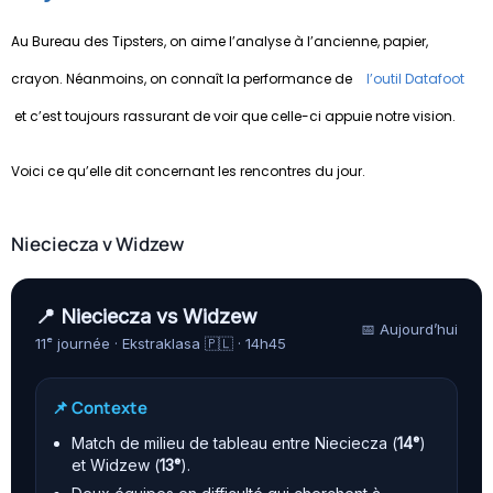
Au Bureau des Tipsters, on aime l’analyse à l’ancienne, papier,
crayon. Néanmoins, on connaît la performance de
l’outil Datafoot
et c’est toujours rassurant de voir que celle-ci appuie notre vision.
Voici ce qu’elle dit concernant les rencontres du jour.
Nieciecza v Widzew
📍 Nieciecza vs Widzew
📅 Aujourd’hui
11ᵉ journée · Ekstraklasa 🇵🇱 · 14h45
📌 Contexte
Match de milieu de tableau entre Nieciecza (
14ᵉ
)
et Widzew (
13ᵉ
).