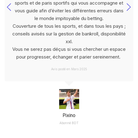
sports et de paris sportifs qui vous accompagne et
vous guide afin d’éviter les différentes erreurs dans
le monde impitoyable du betting.
Couverture de tous les sports, et dans tous les pays ;
conseils avisés sur la gestion de bankroll, disponibilité
xxl.
Vous ne serez pas déçus si vous chercher un espace
pour progresser, échanger et parier sereinement.
Avis posté en Mars 2025
Pixino
Abonné BDT