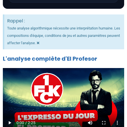
Rappel :
Toute analyse algorithmique nécessite une interprétation humaine. Les
compositions d'équipe, conditions de jeu et autres paramètres peuvent
×
affecter l'analyse.
L'analyse complète d'El Profesor