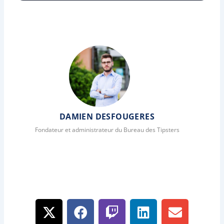
DAMIEN DESFOUGERES
Fondateur et administrateur du Bureau des Tipsters
X
F
T
L
E
-
a
w
i
n