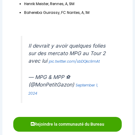
Henrik Meister, Rennes, A, 9M
Bahereba Guirassy, FC Nantes, A, 1M
Il devrait y avoir quelques folies
sur des mercato MPG au Tour 2
avec lui
pic.twitter.com/sbDQkc9mAt
— MPG & MPP ⚽️
(@MonPetitGazon)
September 1,
2024
Rejoindre la communauté du Bureau