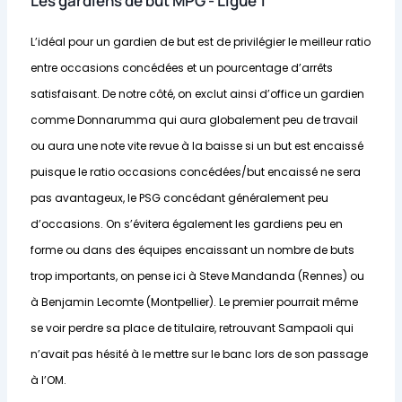
Les gardiens de but MPG - Ligue 1
L’idéal pour un gardien de but est de privilégier le meilleur ratio
entre occasions concédées et un pourcentage d’arrêts
satisfaisant. De notre côté, on exclut ainsi d’office un gardien
comme Donnarumma qui aura globalement peu de travail
ou aura une note vite revue à la baisse si un but est encaissé
puisque le ratio occasions concédées/but encaissé ne sera
pas avantageux, le PSG concédant généralement peu
d’occasions. On s’évitera également les gardiens peu en
forme ou dans des équipes encaissant un nombre de buts
trop importants, on pense ici à Steve Mandanda (Rennes) ou
à Benjamin Lecomte (Montpellier). Le premier pourrait même
se voir perdre sa place de titulaire, retrouvant Sampaoli qui
n’avait pas hésité à le mettre sur le banc lors de son passage
à l’OM.