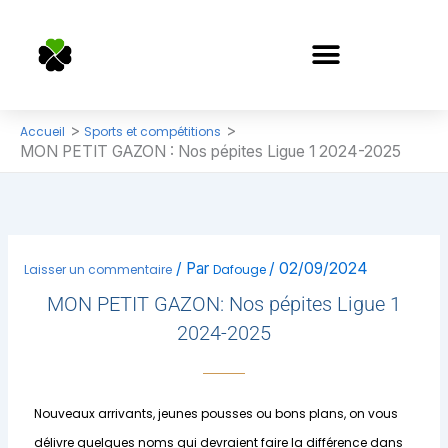
Aller
au
contenu
APPRENDRE LES PARIS SPORTIFS
Accueil
Sports et compétitions
MON PETIT GAZON : Nos pépites Ligue 1 2024-2025
/ Par
/
02/09/2024
Laisser un commentaire
Dafouge
MON PETIT GAZON: Nos pépites Ligue 1
2024-2025
Nouveaux arrivants, jeunes pousses ou bons plans, on vous
délivre quelques noms qui devraient faire la différence dans