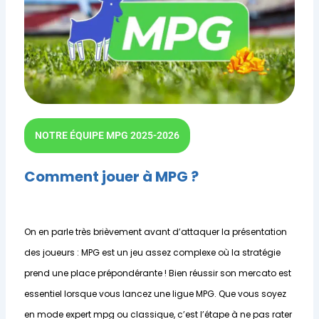
NOTRE ÉQUIPE MPG 2025-2026
Comment jouer à MPG ?
On en parle très brièvement avant d’attaquer la présentation
des joueurs : MPG est un jeu assez complexe où la stratégie
prend une place prépondérante ! Bien réussir son mercato est
essentiel lorsque vous lancez une ligue MPG. Que vous soyez
en mode expert mpg ou classique, c’est l’étape à ne pas rater