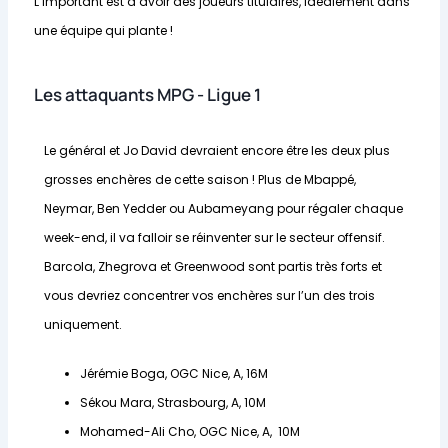
L’important est d’avoir des joueurs titulaires, idéalement dans
une équipe qui plante !
Les attaquants MPG - Ligue 1
Le général et Jo David devraient encore être les deux plus
grosses enchères de cette saison ! Plus de Mbappé,
Neymar, Ben Yedder ou Aubameyang pour régaler chaque
week-end, il va falloir se réinventer sur le secteur offensif.
Barcola, Zhegrova et Greenwood sont partis très forts et
vous devriez concentrer vos enchères sur l’un des trois
uniquement.
Jérémie Boga, OGC Nice, A, 16M
Sékou Mara, Strasbourg, A, 10M
Mohamed-Ali Cho, OGC Nice, A, 10M